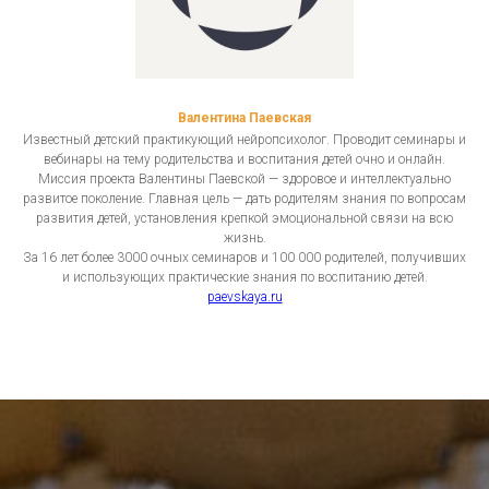
Валентина Паевская
Известный детский практикующий нейропсихолог. Проводит семинары и
вебинары на тему родительства и воспитания детей очно и онлайн.
Миссия проекта Валентины Паевской — здоровое и интеллектуально
развитое поколение. Главная цель — дать родителям знания по вопросам
развития детей, установления крепкой эмоциональной связи на всю
жизнь.
За 16 лет более 3000 очных семинаров и 100 000 родителей, получивших
и использующих практические знания по воспитанию детей.
paevskaya.ru